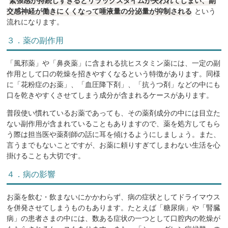
緊張感が持続しすぎるとリラックスタイムが失われてしまい、副
交感神経が働きにくくなって唾液量の分泌量が抑制される
という
流れになります。
３．薬の副作用
「風邪薬」や「鼻炎薬」に含まれる抗ヒスタミン薬には、一定の副
作用として口の乾燥を招きやすくなるという特徴があります。同様
に「花粉症のお薬」、「血圧降下剤」、「抗うつ剤」などの中にも
口を乾きやすくさせてしまう成分が含まれるケースがあります。
普段使い慣れているお薬であっても、その薬剤成分の中には目立た
ない副作用が含まれていることもありますので、薬を処方してもら
う際は担当医や薬剤師の話に耳を傾けるようにしましょう。また、
言うまでもないことですが、お薬に頼りすぎてしまわない生活を心
掛けることも大切です。
４．病の影響
お薬を飲む・飲まないにかかわらず、病の症状としてドライマウス
を併発させてしまうものもあります。たとえば「糖尿病」や「腎臓
病」の患者さまの中には、数ある症状の一つとして口腔内の乾燥が