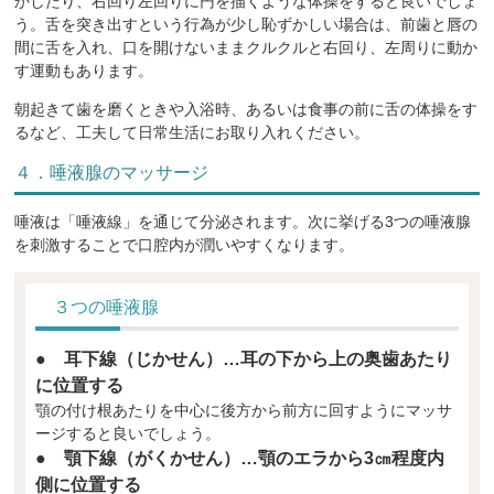
かしたり、右回り左回りに円を描くような体操をすると良いでしょ
う。舌を突き出すという行為が少し恥ずかしい場合は、前歯と唇の
間に舌を入れ、口を開けないままクルクルと右回り、左周りに動か
す運動もあります。
朝起きて歯を磨くときや入浴時、あるいは食事の前に舌の体操をす
るなど、工夫して日常生活にお取り入れください。
４．唾液腺のマッサージ
唾液は「唾液線」を通じて分泌されます。次に挙げる3つの唾液腺
を刺激することで口腔内が潤いやすくなります。
３つの唾液腺
● 耳下線（じかせん）…耳の下から上の奥歯あたり
に位置する
顎の付け根あたりを中心に後方から前方に回すようにマッサ
ージすると良いでしょう。
● 顎下線（がくかせん）…顎のエラから3㎝程度内
側に位置する