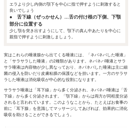
エラより少し内側の顎下を中心に指で押すように刺激すると
良いでしょう
● 舌下線（ぜっかせん）…舌の付け根の下側、下顎
部分に位置する
少し顎を突き出すようにして、顎下の真ん中あたりを中心に
親指で押すように刺激しましょう。
実はこれらの唾液腺から出てくる唾液には、「ネバネバした唾液」
と「サラサラした唾液」の2種類があります。ネバネバ唾液とサラ
サラ唾液は内容物が少し異なっており、ネバネバした唾液は主に細
菌の侵入を防いだり皮膚粘膜の保護などを担います。一方のサラサ
ラした唾液は消化吸収が中心的な役割になります。
サラサラ唾液は「耳下線」から多く分泌され、ネバネバ唾液は「舌
下線」から多く分泌されます。「顎下線」からは両方が同程度分泌
されると言われています。このようなことから、たとえばお食事の
前に「耳下腺」を意識してマッサージしてあげれば、効果的に消化
吸収を助けることができるでしょう。