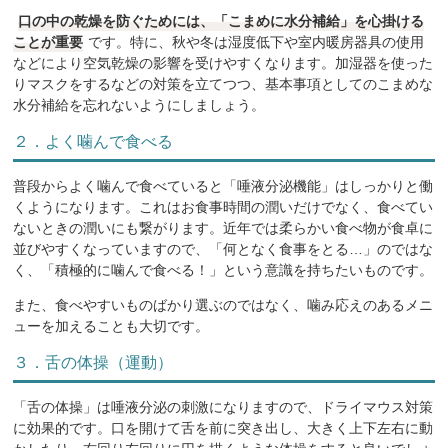
口の中の乾燥を防ぐためには、「こまめに水分補給」を心掛ける
ことが重要
です。特に、秋や冬は湿度低下や室内暖房器具の使用
などにより空気乾燥の影響を受けやすくなります。加湿器を使った
りマスクをするなどの対策を立てつつ、基本事項としてのこまめな
水分補給を忘れないようにしましょう。
２．よく噛んで食べる
普段からよく噛んで食べていると「唾液分泌機能」はしっかりと働
くようになります。これはお食事時間の潤いだけでなく、食べてい
ないときの潤いにも繋がります。近年では柔らかい食べ物が食卓に
並びやすくなっていますので、「何となく食事をとる…」のではな
く、「積極的に噛んで食べる！」という意識を持ちたいものです。
また、食べやすいものばかり選ぶのではなく、噛み応えのあるメニ
ューを加えることも大切です。
３．舌の体操（運動）
「舌の体操」は唾液分泌の刺激になりますので、ドライマウス対策
に効果的です。口を開けて舌を前に突き出し、大きく上下左右に動