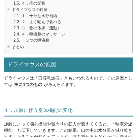
４．病の影響
ドライマウスの対策
１．十分な水分補給
２．よく噛んで食べる
３．舌の体操（運動）
４．唾液腺のマッサージ
３つの唾液腺
まとめ
ドライマウスの原因
ドライマウスは「口腔乾燥症」ともいわれるもので、その原因とし
ては
主に4つのもの
が考えられます。
１．加齢に伴う身体機能の変化
加齢によって噛む機能や顎周りの筋力が衰えてくると、「唾液分泌
機能」も低下していきます。この結果、口の中の水分量が減り乾き
やすくなることが知られています。歳を重ねるとどなたにも衰えは