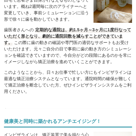
自宅で患者さま自身が行なえるものとなって
います。概ね2週間毎に次のアライナーへと
変更していき、事前シミュレーションに沿う
形で徐々に歯を動かしていきます。
歯医者さんへの
定期的な通院は、約1.5ヶ月～3ヶ月に1度行なって
いただく形となり、劇的に通院回数を減らすことができていま
す。
この際に歯の動きの確認や専門医の適切なサポートもお受け
いただけます。元々ご自分の目で事前に歯の動き方のシミュレーシ
ョンを確認できていますので、今自分がどの段階にあるのかを常に
イメージしながら矯正治療を進めていくことができます。
このようなことから、日々お仕事で忙しい方にもインビザラインは
最適な矯正治療システムとなっています。通院時間の確保が難しく
て矯正治療を断念していた方、ぜひインビザラインシステムをご利
用ください。
健康美と同時に築かれるアンチエイジング！
インビザラインは、矯正装置で美を損なう心