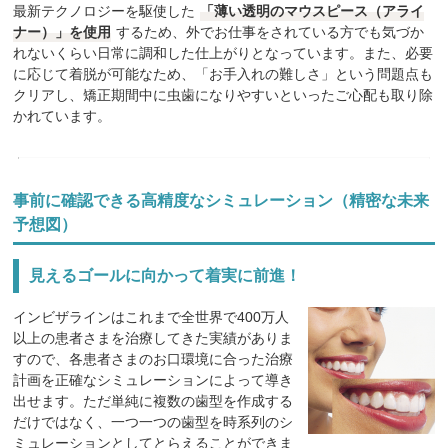
最新テクノロジーを駆使した
「薄い透明のマウスピース（アライ
ナー）」を使用
するため、外でお仕事をされている方でも気づか
れないくらい日常に調和した仕上がりとなっています。また、必要
に応じて着脱が可能なため、「お手入れの難しさ」という問題点も
クリアし、矯正期間中に虫歯になりやすいといったご心配も取り除
かれています。
事前に確認できる高精度なシミュレーション（精密な未来
予想図）
見えるゴールに向かって着実に前進！
インビザラインはこれまで全世界で400万人
以上の患者さまを治療してきた実績がありま
すので、各患者さまのお口環境に合った治療
計画を正確なシミュレーションによって導き
出せます。ただ単純に複数の歯型を作成する
だけではなく、一つ一つの歯型を時系列のシ
ミュレーションとしてとらえることができま