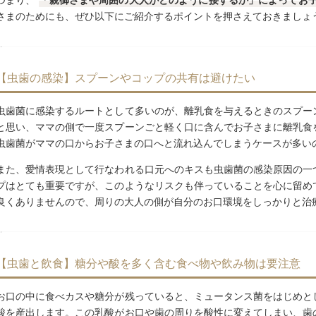
つまり、
「親御さまや周囲の大人がどのように接するか」によってお
さまのためにも、ぜひ以下にご紹介するポイントを押さえておきましょ
【虫歯の感染】スプーンやコップの共有は避けたい
虫歯菌に感染するルートとして多いのが、離乳食を与えるときのスプー
と思い、ママの側で一度スプーンごと軽く口に含んでお子さまに離乳食
虫歯菌がママの口からお子さまの口へと流れ込んでしまうケースが多い
また、愛情表現として行なわれる口元へのキスも虫歯菌の感染原因の一
プはとても重要ですが、このようなリスクも伴っていることを心に留め
良くありませんので、周りの大人の側が自分のお口環境をしっかりと治
【虫歯と飲食】糖分や酸を多く含む食べ物や飲み物は要注意
お口の中に食べカスや糖分が残っていると、ミュータンス菌をはじめと
酸を産出します。この乳酸がお口や歯の周りを酸性に変えてしまい、歯