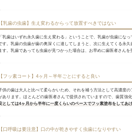
【乳歯の虫歯】生え変わるからって放置すべきではない
「乳歯はいずれ永久歯に生え変わる」ということで、乳歯が虫歯になっ
です。乳歯の虫歯が歯の奥深くに達してしまうと、次に生えてくる永久
ます。乳歯であっても虫歯が見つかった場合は、お早めに歯医者さんを
【フッ素コート】4ヶ月～半年ごとにすると良い
子供の歯は大人と比べて柔らかいため、それを補う方法として高濃度の
があります。ほとんどの歯医者さんで提供されていますので、歯質強
安としては4ヶ月から半年に一度くらいのペースでフッ素塗布をしてあ
【口呼吸は要注意】口の中が乾きやすく虫歯になりやすい