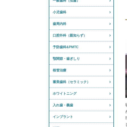
一般歯科（虫歯）
小児歯科
歯周内科
口腔外科（親知らず）
予防歯科&PMTC
顎関節・歯ぎしり
根管治療
審美歯科（セラミック）
ホワイトニング
入れ歯・義歯
インプラント