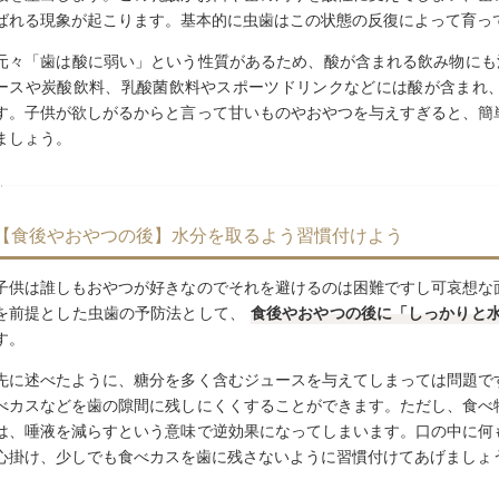
ばれる現象が起こります。基本的に虫歯はこの状態の反復によって育っ
元々「歯は酸に弱い」という性質があるため、酸が含まれる飲み物にも
ースや炭酸飲料、乳酸菌飲料やスポーツドリンクなどには酸が含まれ
す。子供が欲しがるからと言って甘いものやおやつを与えすぎると、簡
ましょう。
【食後やおやつの後】水分を取るよう習慣付けよう
子供は誰しもおやつが好きなのでそれを避けるのは困難ですし可哀想な
を前提とした虫歯の予防法として、
食後やおやつの後に「しっかりと
す。
先に述べたように、糖分を多く含むジュースを与えてしまっては問題で
べカスなどを歯の隙間に残しにくくすることができます。ただし、食べ
は、唾液を減らすという意味で逆効果になってしまいます。口の中に何
心掛け、少しでも食べカスを歯に残さないように習慣付けてあげましょ