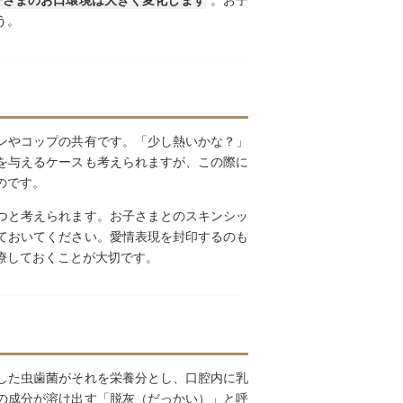
子さまのお口環境は大きく変化します
。お子
う。
ンやコップの共有です。「少し熱いかな？」
を与えるケースも考えられますが、この際に
のです。
つと考えられます。お子さまとのスキンシッ
ておいてください。愛情表現を封印するのも
療しておくことが大切です。
した虫歯菌がそれを栄養分とし、口腔内に乳
の成分が溶け出す「脱灰（だっかい）」と呼