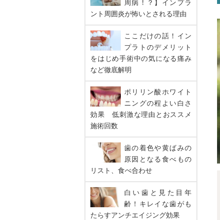
周病！？】インプラ
ント周囲炎が怖いとされる理由
ここだけの話！イン
プラトのデメリット
をはじめ手術中の気になる痛み
など徹底解明
ポリリン酸ホワイト
ニングの程よい白さ
効果 低刺激な理由とおススメ
施術回数
歯の着色や黄ばみの
原因となる食べもの
リスト、食べ合わせ
白い歯と見た目年
齢！キレイな歯がも
たらすアンチエイジング効果