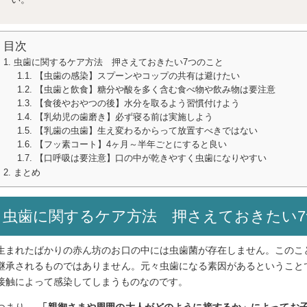
目次
虫歯に関するケア方法 押さえておきたい7つのこと
【虫歯の感染】スプーンやコップの共有は避けたい
【虫歯と飲食】糖分や酸を多く含む食べ物や飲み物は要注意
【食後やおやつの後】水分を取るよう習慣付けよう
【乳幼児の歯磨き】必ず寝る前は実施しよう
【乳歯の虫歯】生え変わるからって放置すべきではない
【フッ素コート】4ヶ月～半年ごとにすると良い
【口呼吸は要注意】口の中が乾きやすく虫歯になりやすい
まとめ
虫歯に関するケア方法 押さえておきたい
生まれたばかりの赤ん坊のお口の中には虫歯菌が存在しません。このこ
継承されるものではありません。元々虫歯になる素因があるということ
接触によって感染してしまうものなのです。